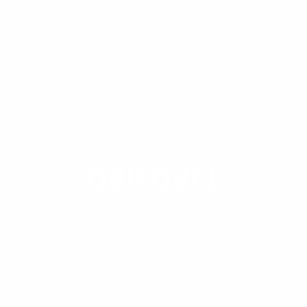
OBEC
OBIŠOVCE
Obec Obišovce leží v severnom výbežku Košickej
kotliny pri vtoku Svinky do Hornádu. Na
vyvýšenine Zámčisko sú zvyšky hradu z 13.
storočia. Klasicistický rímskokatolícky kostol zo 16.
storočia na vrchu Putnok je významným