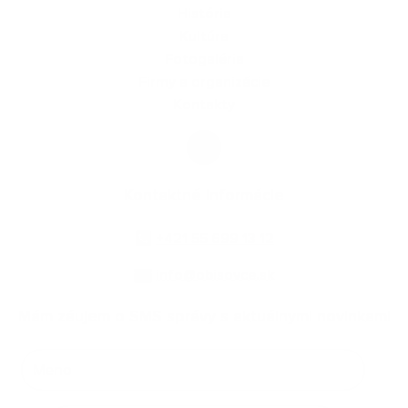
História
Kultúra
Fotogaléria
Firmy a organizácie
Kontakty
Kontaktné informácie
+421 55 699 13 12
info@obisovce.sk
Mám záujem o SMS správy s aktuálnymi novinkami