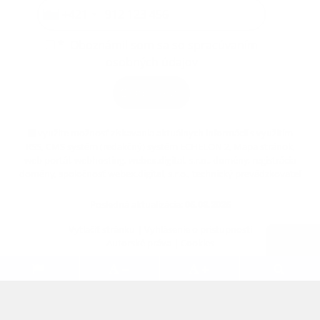
+421
*
Oboznámil som sa so
spracúvaním
osobných údajov
Odoberať
využite možnosť získavania aktuálnych informácií s využitím
RSS
, CMS systém (redakčný) systém ECHELON 2,
Mapa stránok
,
web portál
,
webhosting
,
webex.digital, s.r.o.
,
domény
,
registrácia
domény
,
spoločnosť webex.digital, s.r.o.
,
technický prevádzkovateľ
Posledná aktualizácia:
06.08.2026
Vytlačiť stránku
|
Vyhlásenie o prístupnosti
Autorské práva
|
Cookies
.
.
.
.
.
.
webdesign
|