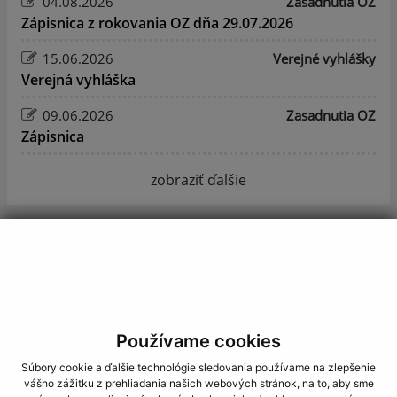
04.08.2026
Zasadnutia OZ
Zápisnica z rokovania OZ dňa 29.07.2026
15.06.2026
Verejné vyhlášky
Verejná vyhláška
09.06.2026
Zasadnutia OZ
Zápisnica
zobraziť ďalšie
Mobilná aplikácia
Používame cookies
Súbory cookie a ďalšie technológie sledovania používame na zlepšenie
Obecný úrad
vášho zážitku z prehliadania našich webových stránok, na to, aby sme