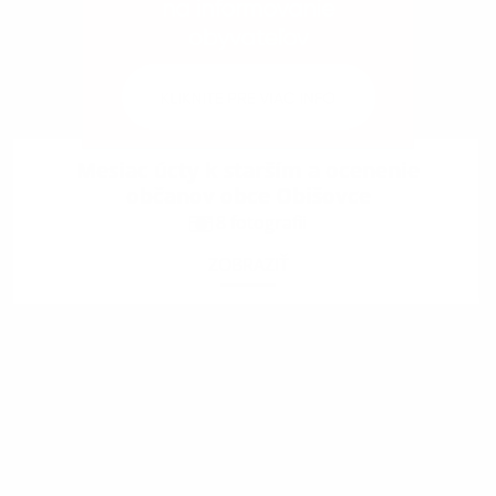
Mesiac úcty k starším a ocenenie
občanov obce Obišovce
8 fotografii
ZOBRAZIŤ
.
.