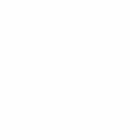
pútnickým miestom Košického arcibiskupstva,
v roku 2011 vyhláseným za diecézne sanktuárium.
V prvú októbrovú nedeľu sa tu konajú celodiecézne
púte. Cirkevný rímskokatolícky zbor združuje
dobrovoľníkov z radov občanov a mládeže.
Vynikajúco s mládežou v obci pracuje aj evanjelický
cirkevný zbor, ktorý sa významne podieľa na
propagácii obce. V obci pôsobia spolky Únie žien
Slovenska a Slovenského červeného kríža.