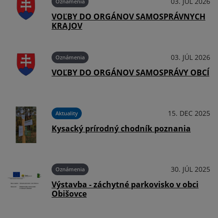
026
03. JÚL 2026
Oznámenia
H
VOĽBY DO ORGÁNOV SAMOSPRÁVNYCH
KRAJOV
026
03. JÚL 2026
Oznámenia
CÍ
VOĽBY DO ORGÁNOV SAMOSPRÁVY OBCÍ
025
15. DEC 2025
Aktuality
Kysacký prírodný chodník poznania
025
30. JÚL 2025
Oznámenia
Výstavba - záchytné parkovisko v obci
Obišovce