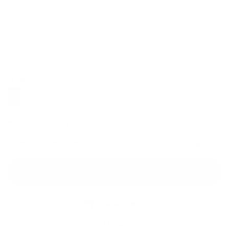
Príloha:
Príloha
*
povinné položky
*
Oboznámil som sa so
spracúvaním osobných údajov
Google reCaptcha Response
Odoslať správu
Rýchle odkazy
O obci