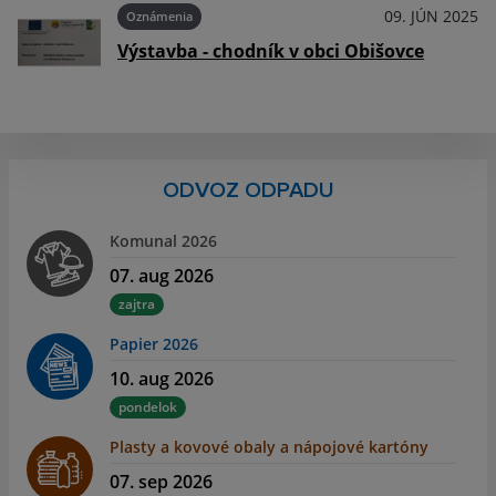
025
09. JÚN 2025
Oznámenia
Výstavba - chodník v obci Obišovce
ODVOZ ODPADU
Komunal 2026
07. aug 2026
zajtra
Papier 2026
10. aug 2026
pondelok
Plasty a kovové obaly a nápojové kartóny
07. sep 2026