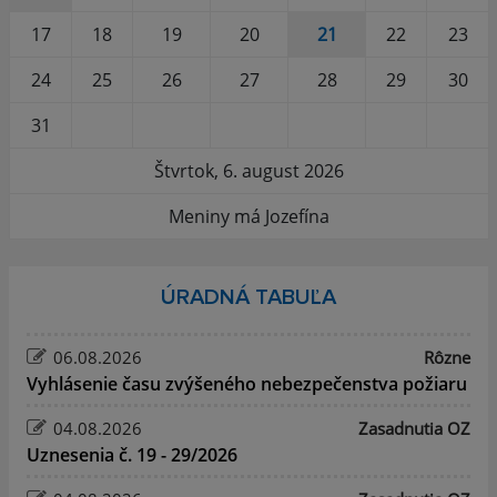
17
18
19
20
21
22
23
24
25
26
27
28
29
30
31
Štvrtok, 6. august 2026
Meniny má Jozefína
ÚRADNÁ TABUĽA
06.08.2026
Rôzne
Vyhlásenie času zvýšeného nebezpečenstva požiaru
04.08.2026
Zasadnutia OZ
Uznesenia č. 19 - 29/2026