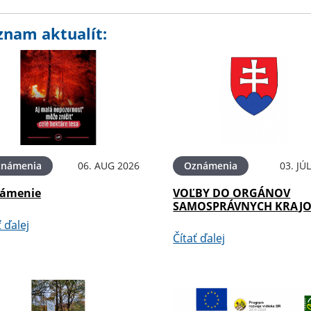
znam aktualít:
známenia
06. AUG 2026
Oznámenia
03. JÚ
ámenie
VOĽBY DO ORGÁNOV
SAMOSPRÁVNYCH KRAJ
ť ďalej
Čítať ďalej