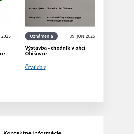
L 2025
Oznámenia
09. JÚN 2025
Výstavba - chodník v obci
ce
Obišovce
Čítať ďalej
Kontaktné informácie