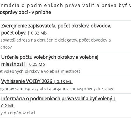
ormácia o podmienkach práva voliť a práva byť 
správy obcí - v prílohe
Zverejnenie zapisovateľa, počet okrskov, obvodov,
počet obyv.
| 0.32 Mb
isovateľ, adresa na doručenie delegatov, počet obvodov a
lancov
Určenie počtu volebných okrskov a volebnej
miestnosti
| 0.25 Mb
et volebných okrskov a volebná miestnosť
Vyhlásenie VOĽBY 2026
| 0.18 Mb
orgánov samosprávy obcí a orgánov samosprávnych krajov
Informácia o podmienkach práva voliť a byť volený
|
0.2 Mb
by do orgánov obcí