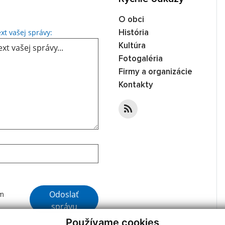
O obci
Text vašej správy...
xt vašej správy:
História
Kultúra
Fotogaléria
Firmy a organizácie
Kontakty
Google reCaptcha Response
Odoslať
ím
správu
Používame cookies