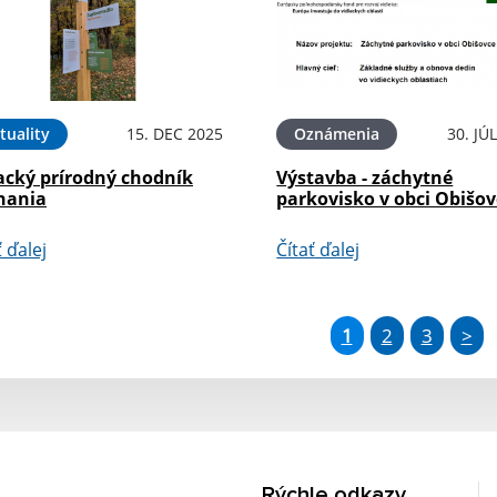
tuality
15. DEC 2025
Oznámenia
30. JÚ
acký prírodný chodník
Výstavba - záchytné
nania
parkovisko v obci Obišov
ť ďalej
Čítať ďalej
1
2
3
>
Rýchle odkazy