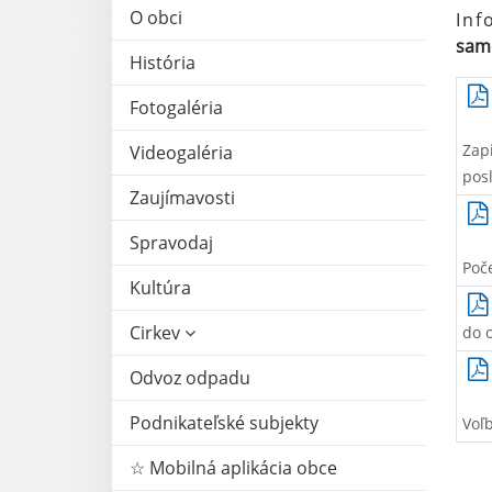
O obci
Inf
samo
História
Fotogaléria
Zap
Videogaléria
pos
Zaujímavosti
Spravodaj
Poč
Kultúra
Cirkev
do 
Odvoz odpadu
Podnikateľské subjekty
Voľ
☆ Mobilná aplikácia obce