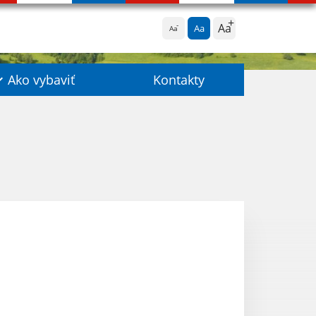
Aa
Aa
Aa
Ako vybaviť
Kontakty