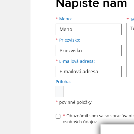
Napíšte nám
Meno
Priezvisko
E-mailová adresa
*
Meno:
*
Te
*
Priezvisko:
*
E-mailová adresa:
Príloha:
Príloha
*
povinné položky
*
Oboznámil som sa so
spracúvan
osobných údajov