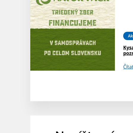
Ak
Kys
poz
Číta