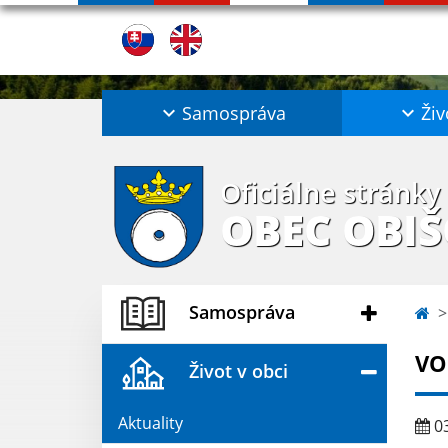
Samospráva
Živ
Oficiálne stránky
OBEC OBI
Samospráva
VO
Život v obci
Aktuality
03