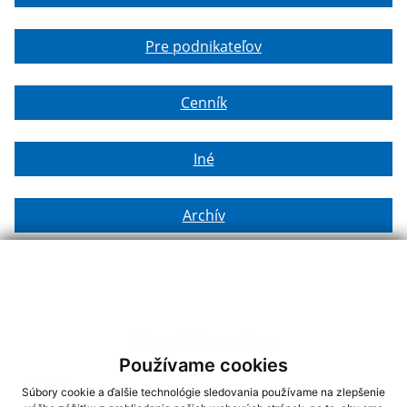
Pre podnikateľov
Cenník
Iné
Archív
Napíšte nám
Používame cookies
Meno
Priezvisko
E-mailová adresa
*
Meno:
Súbory cookie a ďalšie technológie sledovania používame na zlepšenie