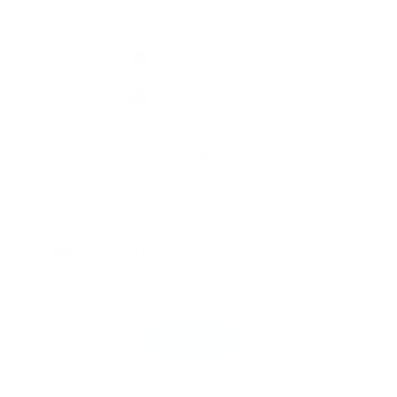
Kontaktné informácie
+421 55 699 13 12
info@obisovce.sk
Mám záujem o SMS správy s aktuálnymi
novinkami
+421
*
Oboznámil som sa so
spracúvaním
osobných údajov
Odoberať