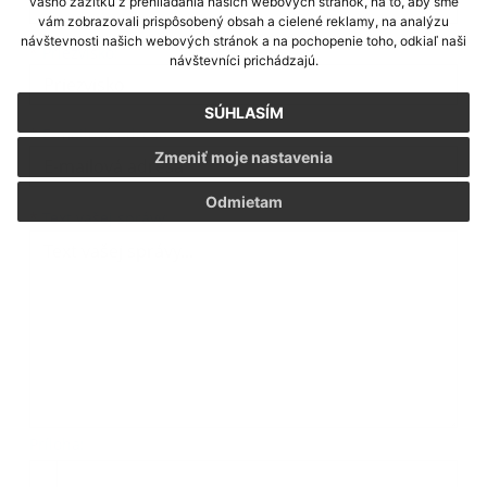
vášho zážitku z prehliadania našich webových stránok, na to, aby sme
vám zobrazovali prispôsobený obsah a cielené reklamy, na analýzu
návštevnosti našich webových stránok a na pochopenie toho, odkiaľ naši
*
Priezvisko:
návštevníci prichádzajú.
SÚHLASÍM
*
E-mailová adresa:
Zmeniť moje nastavenia
Odmietam
Text vašej správy...
*
Text vašej správy:
Príloha:
Príloha