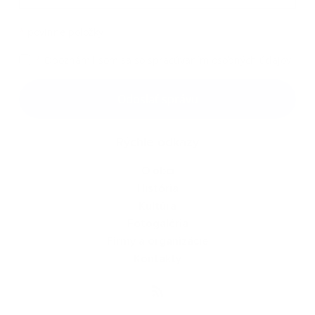
*
povinné položky
*
Oboznámil som sa so
spracúvaním osobných údajov
Google reCaptcha Response
Odoslať správu
Rýchle odkazy
O obci
História
Kultúra
Fotogaléria
Firmy a organizácie
Kontakty