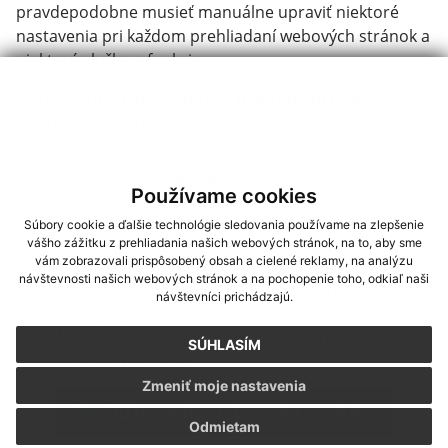
pravdepodobne musieť manuálne upraviť niektoré
nastavenia pri každom prehliadaní webových stránok a
niektoré služby a funkcie.
Správu súborov Cookies pre jednotlivé
prehliadače nájdete tu:
prehliadač
Google Chrome
prehliadač
Mozilla Firefox
Používame cookies
prehliadač
Internet Explorer
prehliadač
Opera
Súbory cookie a ďalšie technológie sledovania používame na zlepšenie
vášho zážitku z prehliadania našich webových stránok, na to, aby sme
mobilne prehliadače
Android
,
Safari
vám zobrazovali prispôsobený obsah a cielené reklamy, na analýzu
návštevnosti našich webových stránok a na pochopenie toho, odkiaľ naši
Krátkodobé
súbory Cookies sa po vypnutí prehliadača
návštevníci prichádzajú.
automaticky vymažú.
Dlhodobé
súbory Cookies sa uchovajú aj po vypnutí
SÚHLASÍM
prehliadača a počítača.
Zmeniť moje nastavenia
Zrušiť/zmeniť nastavenia cookies
Odmietam