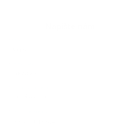
Napíšte nám
Meno
Priezvisko
E-mailová adresa
*
Meno:
*
Priezvisko:
*
E-mailová adresa:
Text vašej správy...
*
Text vašej správy: