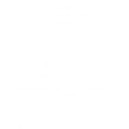
Kultúra
Fotogaléria
Firmy a organizácie
Kontakty
Kontaktné informácie
+421 55 699 13 12
info@obisovce.sk
Mám záujem o SMS správy s aktuálnymi
novinkami
+421