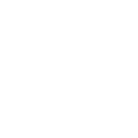
Príloha:
Príloha
*
povinné položky
*
Oboznámil som sa so
spracúvaním osobných údajov
Google reCaptcha Response
Odoslať správu
Rýchle odkazy
O obci
História