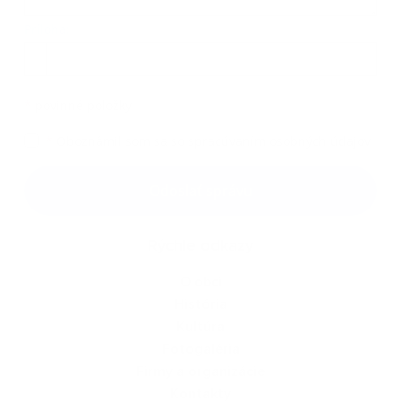
Príloha:
Príloha
*
povinné položky
*
Oboznámil som sa so
spracúvaním osobných údajov
Google reCaptcha Response
Odoslať správu
Rýchle odkazy
O obci
História
Kultúra
Fotogaléria
Firmy a organizácie
Kontakty