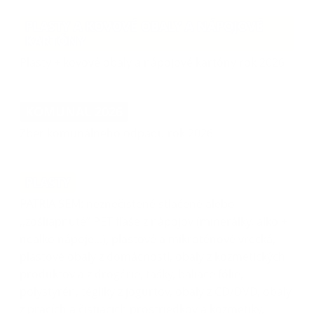
PLASTY A KOVOVÉ OBALY A NÁPOJOVÉ
KARTÓNY
Plasty + kovové obaly a nápojové kartóny rok 2026
KOMUNAL 2026
Zber komunálneho odpadu rok 2026
PLASTY
PATRIA SEM:
neznečistené stlačené alebo
,,zošliapnuté” PET fľaše z nápojov (minerálky, alko +
nealko nápoje...), plastové a mikroténové vrecká,
plastové obaly z domácností, obaly z kozmetických
produktov a z drogérie, tašky, baliace fólie,
polystyrén, tégliky z jogurtov, obaly z CD/DVD, obaly
z pracích a čistiacich prostriedkov a kozmetiky,