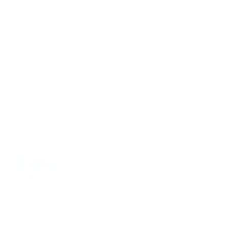
igelitové vrecká
NEPATRIA SEM:
Mastné obaly so zvyškami potravín,
podlahové krytiny, molitan, guma, plexisklo,
koženka, novodurové rúry a izolácie, plastové obaly
z nebezpečných látok, ako napr. obaly z motorových
olejov, farieb a pod., znečistené plastové obaly a
fólie
Z 30-tich PET FLIAŠ môže byť vyrobená fleecová
bunda
PAPIER
PATRIA SEM:
noviny, časopisy, kancelársky papier,
zošity, reklamné letáky, katalógy, stlačené krabice,
kartóny (porezané na menšie kusy), papierové
obaly, papierové tašky. V malom množstve aj papier