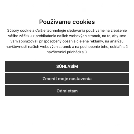
7
8
9
10
11
12
13
Používame cookies
14
15
16
17
18
19
20
Súbory cookie a ďalšie technológie sledovania používame na zlepšenie
vášho zážitku z prehliadania našich webových stránok, na to, aby sme
21
22
23
24
25
26
27
vám zobrazovali prispôsobený obsah a cielené reklamy, na analýzu
návštevnosti našich webových stránok a na pochopenie toho, odkiaľ naši
návštevníci prichádzajú.
28
29
30
31
SÚHLASÍM
Zmeniť moje nastavenia
Odmietam
JANUÁR 2027
Pon
Uto
Str
Štv
Pia
Sob
Ned