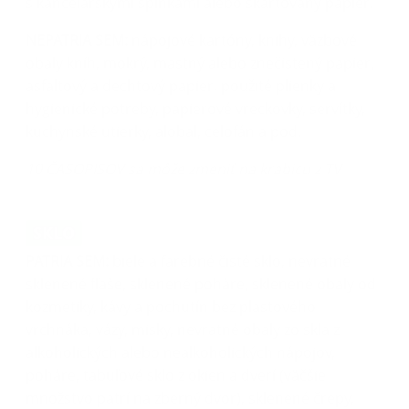
s kancelárskymi spinkami alebo skartovaný papier.
NEPATRIA SEM:
nápojové kartóny, knihy, väzbové
obaly kníh, mokrý, mastný alebo znečistený papier,
asfaltový a dechtový papier, použité plienky a
hygienické potreby, papierové vreckovky, servítky,
kuchynské utierky, alobal, celofán a pod.
10 ČASOPISOV sa môže zmeniť na krabicu z TV
SKLO
PATRIA SEM:
biele a farebné čisté sklo, nevratné
sklenené fľaše, sklenené poháre, sklenené obaly od
kozmetiky, kávy a pochutín bez plastového
vrchnáka, vázy, misky, nevratné obaly zo skla z
alkoholických alebo nealkoholických nápojov,
poháre, tabuľové sklo z okien a dverí (väčšie
množstvo patrí na zberný dvor), sklenené črepy,