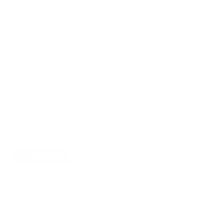
poháre od kompótu, a pod.
NEPATRIA SEM:
znečistené sklo, zrkadlo, sklo s
prímesami, bezpečnostné sklo, porcelán, keramika,
drôtené sklo, autosklo, zrkadlá, TV obrazovky,
sklenené fľaše od chemikálií, pozlátené a
pokovované sklo alebo technické druhy skla, sklo
kombinované s inými materiálmi, žiarovky, plexisklo.
Vratné fľaše vráťte späť do obchodu.
5 POHÁROV stačí na výrobu vázy
KOMUNÁL
PATRIA SEM:
neseparovateľný a znečistený
komunálny odpad
NEPATRIA SEM:
vytriedené zložky komunálneho
odpadu – plasty, papier, sklo, kovy, zelený odpad,