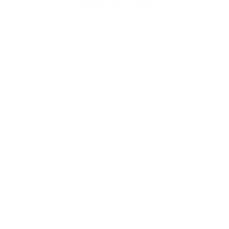
Napíšte nám
Meno
Priezvisko
E-mailová adresa
*
Meno:
*
Priezvisko:
*
E-mailová adresa:
Text vašej správy...
*
Text vašej správy: