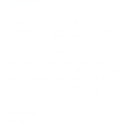
PAPIER 2026
Zber Papier rok 2026
Sem patrí: noviny, časopisy, reklamné letáky
katalógy, papierové tašky, papierové a kartónové
obaly, kancelársky papier, obálky, pohľadnice, listy,
zošity, kartóny (porezané na menšie kusy), rolky od
toaletného papiera, papierové obaly od vajec.
Nepatrí sem: znečistený papier, mokrý papier,
mastný papier, papierové servítky, použité plienky a
hygienické potreby, obaly z nápojových kartónov
(napr obaly od mliečnych výrobkov, džúsov a iných
nápojov)alobal, celofán, drevené obaly, knihy.
SKLO 2026
Zber skla rok 2026