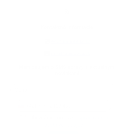
Kontaktné informácie
+421 55 699 13 12
info@obisovce.sk
Mám záujem o SMS správy s aktuálnymi
novinkami
+421
*
Oboznámil som sa so
spracúvaním
osobných údajov