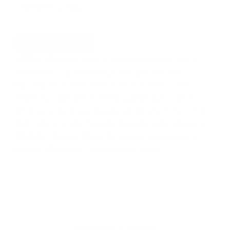
nebezpečný odpad, ...
ELEKTROODPAD
PATRIA SEM
: elektrické a elektronické prístroje a
zariadenia - t.j. televízory, rádiá, počítačová,
kancelárska a telekomunikačná technika, videá,
diskmany, digitálne hodinky, gameboye, variče,
ohrievače, kávovary, práčky, elektromotory, ručné
elektrické náradie, žiarivky, baterky (vybité batérie,
alkalické články, niklovo-kadmiové akumulátory,
batérie z hodiniek, autobatérie) a pod.