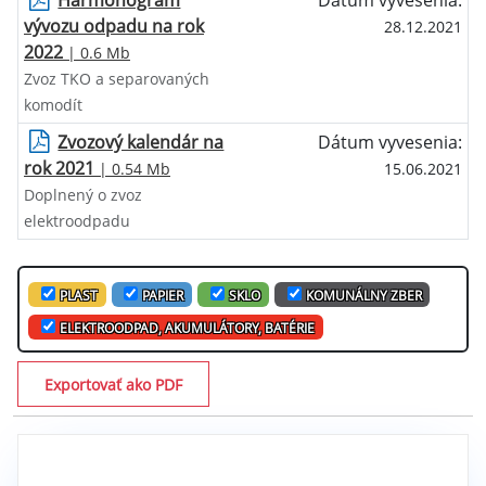
Harmonogram
Dátum vyvesenia:
vývozu odpadu na rok
28.12.2021
2022
| 0.6 Mb
Zvoz TKO a separovaných
komodít
Zvozový kalendár na
Dátum vyvesenia:
rok 2021
| 0.54 Mb
15.06.2021
Doplnený o zvoz
elektroodpadu
PLAST
PAPIER
SKLO
KOMUNÁLNY ZBER
ELEKTROODPAD, AKUMULÁTORY, BATÉRIE
Exportovať ako PDF