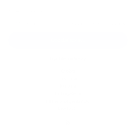
*
povinné položky
*
Oboznámil som sa so
spracúvaním osobných údajov
Google reCaptcha Response
Odoslať správu
Rýchle odkazy
O obci
História
Kultúra
Fotogaléria
Firmy a organizácie
Kontakty