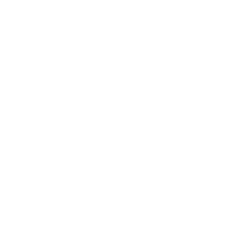
Kontaktné informácie
+421 55 699 13 12
info@obisovce.sk
Mám záujem o SMS správy s aktuálnymi
novinkami
+421
*
Oboznámil som sa so
spracúvaním
osobných údajov
Odoberať