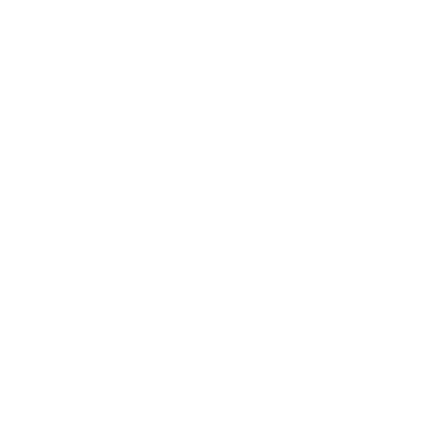
*
Priezvisko:
*
E-mailová adresa:
Text vašej správy...
*
Text vašej správy:
Príloha:
Príloha