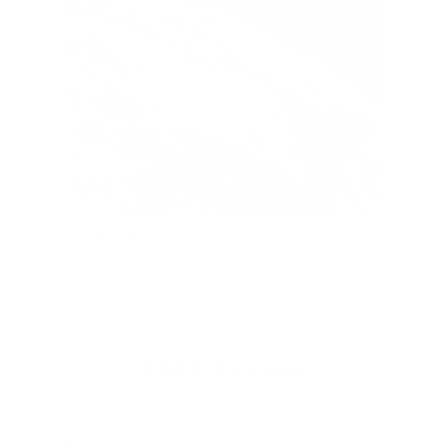
Frucona Košice, a.s.
Napíšte nám
Meno
Priezvisko
E-mailová adresa
*
Meno: