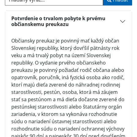
Potvrdenie o trvalom pobyte k prvému
občianskemu preukazu
Občiansky preukaz je povinný mať každý občan
Slovenskej republiky, ktorý dovŕšil pätnásty rok
veku a má trvalý pobyt na území Slovenskej
republiky. O vydanie prvého občianskeho
preukazu je povinný požiadať rodič občana alebo
opatrovník, poručník, iná fyzická osoba ako rodič,
ktorí majú dieťa zverené do náhradnej rodinnej
starostlivosti, pestún, osoba, ktorá má záujem
stať sa pestúnom a má dieťa dočasne zverené do
pestúnskej starostlivosti alebo štatutárny orgán
zariadenia, v ktorom sa vykonáva rozhodnutie
súdu o nariadení ústavnej starostlivosti alebo
rozhodnutie súdu o nariadení ochrannej výchovy
najskôr 90 dní a najneskôr 30 dní pred dovŕšením