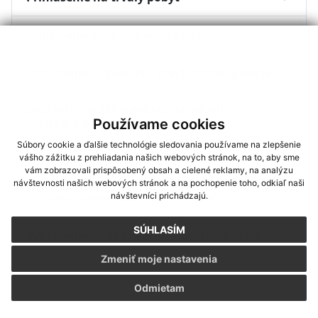
Prihlásenie na prechodný pobyt
Potvrdenie o trvalom / prechodnom pobyte
Zrušenie trvalého pobytu na návrh
vlastníka budovy
Používame cookies
Súbory cookie a ďalšie technológie sledovania používame na zlepšenie
vášho zážitku z prehliadania našich webových stránok, na to, aby sme
Zrušenie prechodného pobytu
vám zobrazovali prispôsobený obsah a cielené reklamy, na analýzu
návštevnosti našich webových stránok a na pochopenie toho, odkiaľ naši
Informovanie o pobyte v zahraničí
návštevníci prichádzajú.
SÚHLASÍM
Vyhlásenie o zákaze poskytovania údajov
Zmeniť moje nastavenia
Odmietam