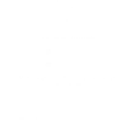
Kontakty
Kontaktné informácie
+421 55 699 13 12
info@obisovce.sk
Mám záujem o SMS správy s aktuálnymi
novinkami
+421
*
Oboznámil som sa so
spracúvaním