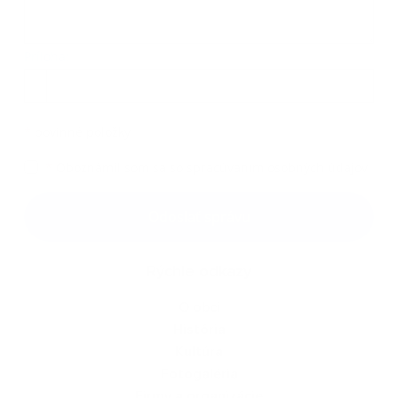
Príloha:
Príloha
*
povinné položky
*
Oboznámil som sa so
spracúvaním osobných údajov
Google reCaptcha Response
Odoslať správu
Rýchle odkazy
O obci
História
Kultúra
Fotogaléria
Firmy a organizácie