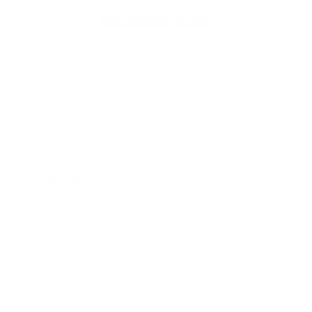
Napíšte nám
Meno
Priezvisko
E-mailová adresa
*
Meno:
*
Priezvisko:
*
E-mailová adresa:
Text vašej správy...
*
Text vašej správy: