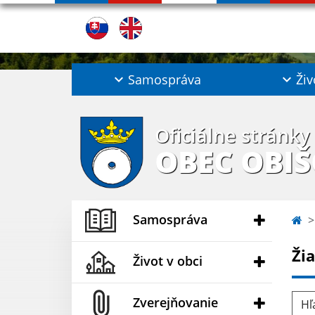
Samospráva
Živ
Oficiálne stránky
OBEC OBI
Samospráva
Ži
Život v obci
Hľad
Zverejňovanie