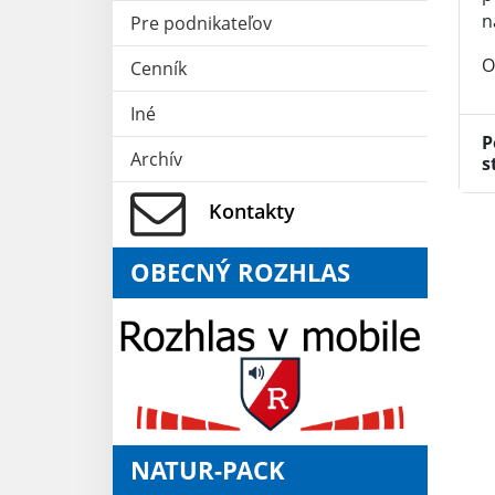
n
Pre podnikateľov
O
Cenník
Iné
P
Archív
s
Kontakty
OBECNÝ ROZHLAS
NATUR-PACK