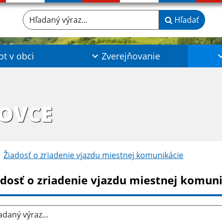
Hľadaný výraz...
Hľadať
ot v obci
Zverejňovanie
ŠOVCE
Žiadosť o zriadenie vjazdu miestnej komunikácie
adosť o zriadenie vjazdu miestnej komun
aný výraz...