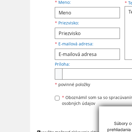
Meno
Priezvisko
E-mailová adresa
*
Meno:
*
Te
*
Priezvisko:
*
E-mailová adresa:
Príloha:
Príloha
*
povinné položky
*
Oboznámil som sa so
spracúvan
osobných údajov
Súbory co
prehliadania
využite možnosť získavania aktuálnych informácií s