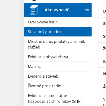
Ako vybaviť
D
Overovanie listín
S
Stavebný poriadok
S
Miestne dane, poplatky a cenník
služieb
Ž
Evidencia obyvateľstva
K
Matrika
N
Evidencia stavieb
Životné prostredie
Ž
Evidencia samostatne
V
hospodáriacich roľníkov (SHR)
p