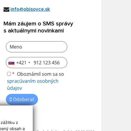
info@obisovce.sk
Mám záujem o SMS správy
s aktuálnymi novinkami
+421
*
Oboznámil som sa so
spracúvaním osobných
údajov
Odoberať
 zážitku z
obený obsah a