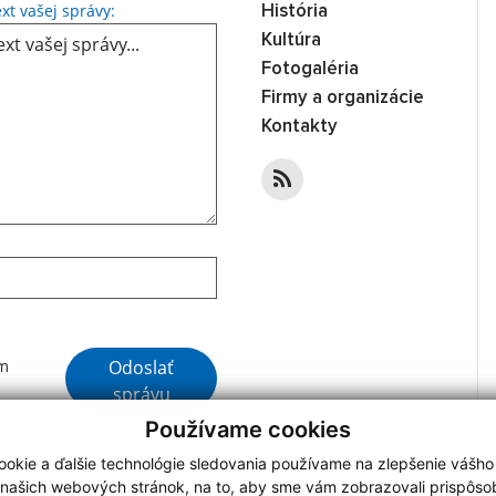
Text vašej správy...
xt vašej správy:
História
Kultúra
Fotogaléria
Firmy a organizácie
Kontakty
Google reCaptcha Response
Odoslať
ím
správu
Používame cookies
okie a ďalšie technológie sledovania používame na zlepšenie vášho
 našich webových stránok, na to, aby sme vám zobrazovali prispôs