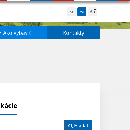
Aa
Aa
Aa
Ako vybaviť
Kontakty
ikácie
Hľadať