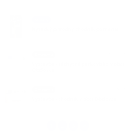
15. DEC 2025
Aktuality
Kysacký prírodný chodník poznania
30. JÚL 2025
Oznámenia
Výstavba - záchytné parkovisko v obci
Obišovce
09. JÚN 2025
Oznámenia
Výstavba - chodník v obci Obišovce
1
2
3
>