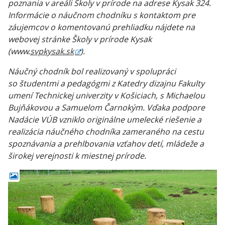
poznania v areáli Školy v prírode na adrese Kysak 324.
Informácie o náučnom chodníku s kontaktom pre
záujemcov o komentovanú prehliadku nájdete na
webovej stránke Školy v prírode Kysak
(www.
svpkysak.sk
)
.
Náučný chodník bol realizovaný v spolupráci
so študentmi a pedagógmi z Katedry dizajnu Fakulty
umení Technickej univerzity v Košiciach, s Michaelou
Bujňákovou a Samuelom Čarnokým. Vďaka podpore
Nadácie VÚB vzniklo originálne umelecké riešenie a
realizácia náučného chodníka zameraného na cestu
spoznávania a prehlbovania vzťahov detí, mládeže a
širokej verejnosti k miestnej prírode.