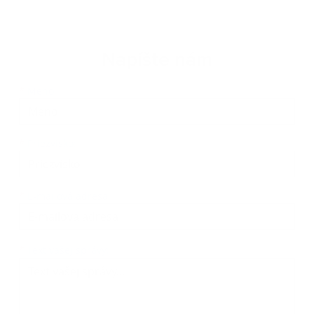
Napíšte nám
Meno
Priezvisko
E-mailová adresa
*
Meno:
*
Priezvisko:
*
E-mailová adresa:
Text vašej správy...
*
Text vašej správy: