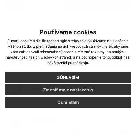
Používame cookies
Zoznam aktualít:
Súbory cookie a ďalšie technológie sledovania používame na zlepšenie
vášho zážitku z prehliadania našich webových stránok, na to, aby sme
06. AUG 2026
Oznámenia
vám zobrazovali prispôsobený obsah a cielené reklamy, na analýzu
návštevnosti našich webových stránok a na pochopenie toho, odkiaľ naši
Oznámenie
návštevníci prichádzajú.
SÚHLASÍM
03. JÚL 2026
Oznámenia
Zmeniť moje nastavenia
VOĽBY DO ORGÁNOV SAMOSPRÁVNYCH
KRAJOV
Odmietam
03. JÚL 2026
Oznámenia
VOĽBY DO ORGÁNOV SAMOSPRÁVY OBCÍ