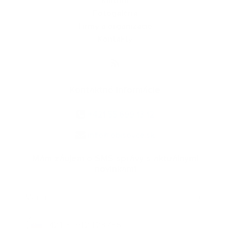
Kultúra
Fotogaléria
Firmy a organizácie
Kontakty
Kontaktné informácie
+421 55 699 13 12
info@obisovce.sk
Mám záujem o SMS správy s aktuálnymi
novinkami
+421