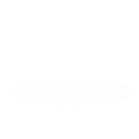
Príloha:
Príloha
*
povinné položky
*
Oboznámil som sa so
spracúvaním osobných údajov
Google reCaptcha Response
Odoslať správu
Rýchle odkazy
O obci
História