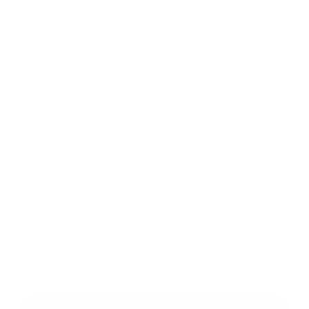
Text vašej správy...
*
Text vašej správy:
Príloha:
Príloha
*
povinné položky
*
Oboznámil som sa so
spracúvaním osobných údajov
Google reCaptcha Response