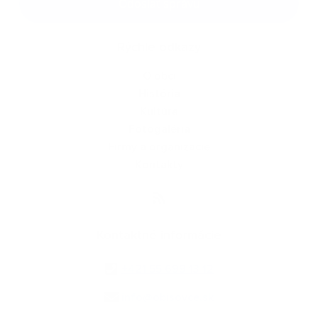
Odoslať správu
Rýchle odkazy
O obci
História
Kultúra
Fotogaléria
Firmy a organizácie
Kontakty
Kontaktné informácie
+421 55 699 13 12
info@obisovce.sk