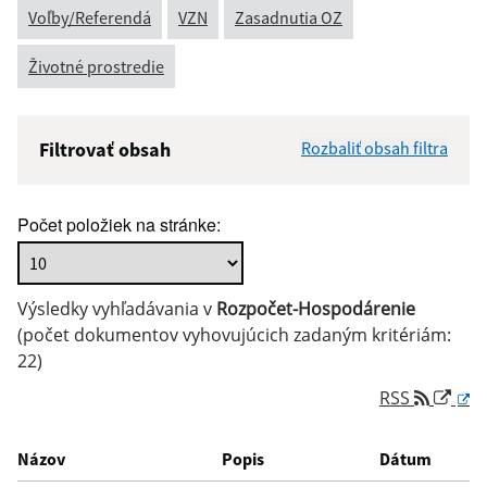
Voľby/Referendá
VZN
Zasadnutia OZ
Životné prostredie
Filtrovať obsah
Rozbaliť obsah filtra
Názov:
Počet položiek na stránke:
Popis:
Výsledky vyhľadávania v
Rozpočet-Hospodárenie
Dátum zverejnenia od:
(počet dokumentov vyhovujúcich zadaným kritériám:
22)
RSS
Dátum zverejnenia do:
Názov
Popis
Dátum