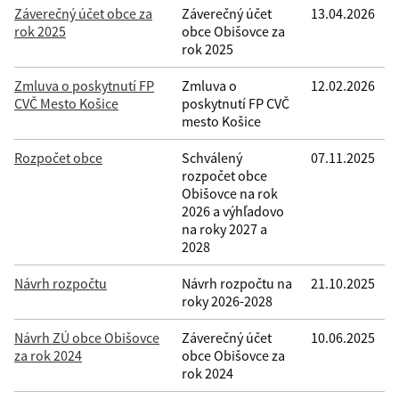
Filtrovať
Reset
Záverečný účet obce za
Záverečný účet
13.04.2026
rok 2025
obce Obišovce za
rok 2025
Zmluva o poskytnutí FP
Zmluva o
12.02.2026
CVČ Mesto Košice
poskytnutí FP CVČ
mesto Košice
Rozpočet obce
Schválený
07.11.2025
rozpočet obce
Obišovce na rok
2026 a výhľadovo
na roky 2027 a
2028
Návrh rozpočtu
Návrh rozpočtu na
21.10.2025
roky 2026-2028
Návrh ZÚ obce Obišovce
Záverečný účet
10.06.2025
za rok 2024
obce Obišovce za
rok 2024