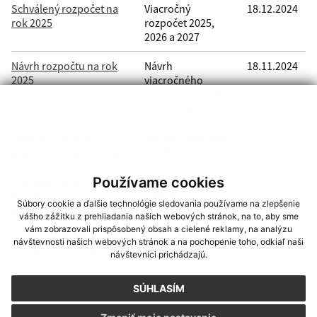
Schválený rozpočet na
Viacročný
18.12.2024
rok 2025
rozpočet 2025,
2026 a 2027
Návrh rozpočtu na rok
Návrh
18.11.2024
2025
viacročného
rozpočtu na roky
2025,2026 a 2027
Správa z kontroly -
Správa z kontroly
21.03.2024
majetok nad 20000 eur
za rok 2023
Schválený rozpočet obce
Rozpočet obce
18.12.2023
Používame cookies
na roky 2024 a 2025,
Obišovce 2024
Súbory cookie a ďalšie technológie sledovania používame na zlepšenie
2026
vášho zážitku z prehliadania našich webových stránok, na to, aby sme
vám zobrazovali prispôsobený obsah a cielené reklamy, na analýzu
Schválený rozpočet obce
Rozpočet obce
27.12.2022
návštevnosti našich webových stránok a na pochopenie toho, odkiaľ naši
na roky 2023,2024 a 2025
Obišovce 2023
návštevníci prichádzajú.
RSS
SÚHLASÍM