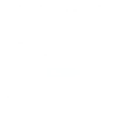
Mám záujem o SMS správy s aktuálnymi
novinkami
+421
*
Oboznámil som sa so
spracúvaním
osobných údajov
Odoberať
využite možnosť získavania aktuálnych informácií s využitím RSS
,
CMS systém (redakčný) systém ECHELON 2,
Mapa stránok
,
web
portál
,
webhosting
,
webex.digital, s.r.o.
,
domény
,
registrácia
domény
,
spoločnosť webex.digital, s.r.o.
,
technický prevádzkovateľ
Posledná aktualizácia:
06.08.2026