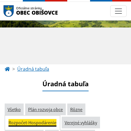
Oficiálne stránky
OBEC OBIŠOVCE
Úradná tabuľa
Úradná tabuľa
Všetko
Plán rozvoja obce
Rôzne
Rozpočet-Hospodárenie
Verejné vyhlášky