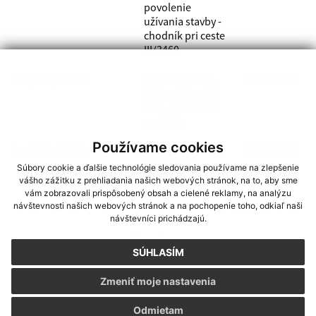
povolenie
užívania stavby -
chodník pri ceste
III/3460
Verejná vyhláška
Chodník v obci -
21.07.2025
Nehnuteľnosť č.
186 - železničná
zastávka
Používame cookies
Verejná vyhláška
Záchytné
21.07.2025
parkovisko
Súbory cookie a ďalšie technológie sledovania používame na zlepšenie
vášho zážitku z prehliadania našich webových stránok, na to, aby sme
vám zobrazovali prispôsobený obsah a cielené reklamy, na analýzu
RSS
návštevnosti našich webových stránok a na pochopenie toho, odkiaľ naši
návštevníci prichádzajú.
1
2
SÚHLASÍM
Zmeniť moje nastavenia
Načítať ďalšie dokumenty
Odmietam