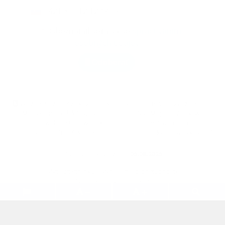
+421
*
Oboznámil som sa so
spracúvaním
osobných údajov
Odoberať
využite možnosť získavania aktuálnych informácií s využitím RSS
,
CMS systém (redakčný) systém ECHELON 2,
Mapa stránok
,
web
portál
,
webhosting
,
webex.digital, s.r.o.
,
domény
,
registrácia
domény
,
spoločnosť webex.digital, s.r.o.
,
technický prevádzkovateľ
Posledná aktualizácia:
06.08.2026
Vytlačiť stránku
|
Vyhlásenie o prístupnosti
Autorské práva
|
Cookies
.
.
.
.
.
.
webdesign
|