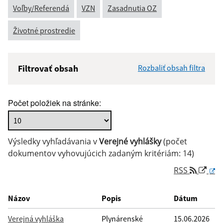
Voľby/Referendá
VZN
Zasadnutia OZ
Životné prostredie
Filtrovať obsah
Rozbaliť obsah filtra
Názov:
Počet položiek na stránke:
Popis:
Výsledky vyhľadávania v
Verejné vyhlášky
(počet
Dátum zverejnenia od:
dokumentov vyhovujúcich zadaným kritériám: 14)
RSS
Dátum zverejnenia do:
Názov
Popis
Dátum
Verejná vyhláška
Plynárenské
15.06.2026