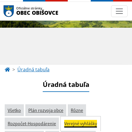
Oficiálne stránky
OBEC OBIŠOVCE
Úradná tabuľa
Úradná tabuľa
Všetko
Plán rozvoja obce
Rôzne
Rozpočet-Hospodárenie
Verejné vyhlášky