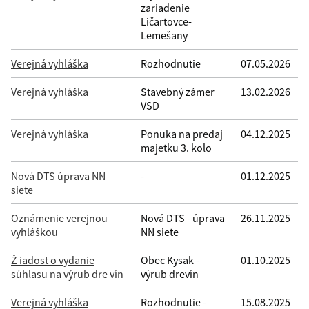
zariadenie
Filtrovať
Reset
Ličartovce-
Lemešany
Verejná vyhláška
Rozhodnutie
07.05.2026
Verejná vyhláška
Stavebný zámer
13.02.2026
VSD
Verejná vyhláška
Ponuka na predaj
04.12.2025
majetku 3. kolo
Nová DTS úprava NN
-
01.12.2025
siete
Oznámenie verejnou
Nová DTS - úprava
26.11.2025
vyhláškou
NN siete
Ž iadosť o vydanie
Obec Kysak -
01.10.2025
súhlasu na výrub dre vín
výrub drevín
Verejná vyhláška
Rozhodnutie -
15.08.2025