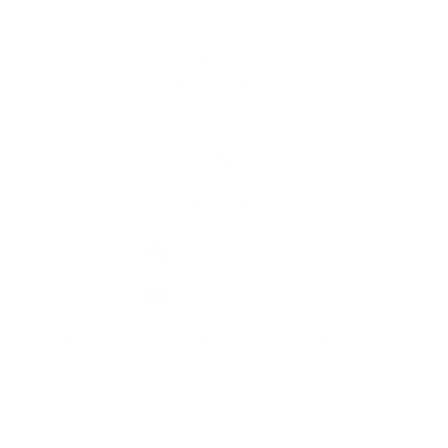
História
Kultúra
Fotogaléria
Firmy a organizácie
Kontakty
Kontaktné informácie
+421 55 699 13 12
info@obisovce.sk
Mám záujem o SMS správy s aktuálnymi
novinkami