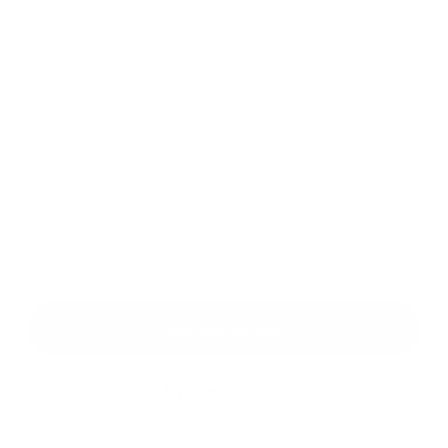
Príloha:
Príloha
*
povinné položky
*
Oboznámil som sa so
spracúvaním osobných údajov
Google reCaptcha Response
Odoslať správu
Rýchle odkazy
O obci