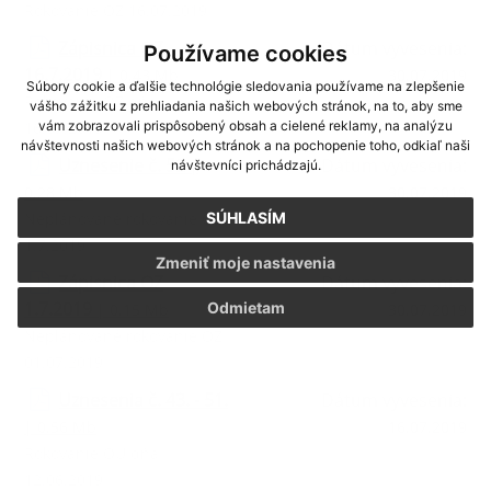
Rokovanie OZ 16.07.2019
Zápisnica OZ
Dátum vyvesenia:
Používame cookies
16.7.2019
| 0.43 Mb
30.07.2019
Súbory cookie a ďalšie technológie sledovania používame na zlepšenie
Rokovanie OZ dňa
vášho zážitku z prehliadania našich webových stránok, na to, aby sme
vám zobrazovali prispôsobený obsah a cielené reklamy, na analýzu
16.07.2019
návštevnosti našich webových stránok a na pochopenie toho, odkiaľ naši
Uznesenie č. 52
Dátum vyvesenia:
|
návštevníci prichádzajú.
0.28 Mb
30.07.2019
SÚHLASÍM
Neplánované rokovanie OZ
1.7.2019
Zmeniť moje nastavenia
Zápisnica OZ
Dátum vyvesenia:
1.7.2019
Odmietam
| 0.15 Mb
30.07.2019
Neplánované rokovanie OZ
01.07.2019
Uznesenia č. 43. - 51.
Dátum vyvesenia:
| 0.56 Mb
16.07.2019
Rokovanie OU dňa
12.06.2019