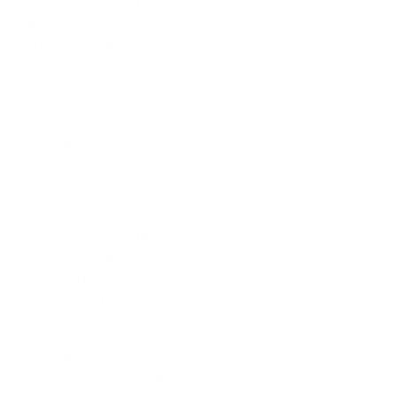
Uznesenie č. 135-
Dátum vyvesenia:
145/2013 rokovanie OZ
08.11.2013
č.21 zo dňa 18.9.2013
|
0.05 Mb
Rokovanie č.22, dňa
18.9.2013
Zápisnica zo
Dátum vyvesenia:
23.schôdze OZ zo dňa
24.01.2014
7.11.2013
| 0.04 Mb
Uznesenia č. 146-
Dátum vyvesenia:
152/2013 z rokovania
24.01.2014
č.23 zo dňa
6.11.20132013
| 0.04 Mb
Zápisnica zo
Dátum vyvesenia:
24.schôdze OZ zo dňa
24.01.2014
16.12.2013
| 0.04 Mb