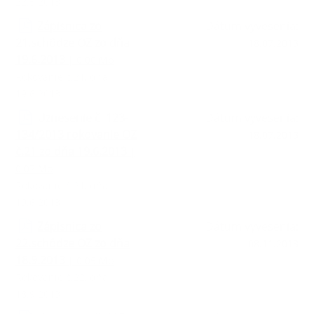
22.5.2013
Zápisnica zo
Dátum vyvesenia:
21.schôdze OZ zo dňa
18.07.2013
19.6.2013
| 0.06 Mb
Rokovanie č.21, dňa
19.6.2013
Uznesenie č. 123-
Dátum vyvesenia:
134/2013 rokovanie OZ
18.07.2013
č.21 zo dňa 19.6.2013
|
0.07 Mb
Rokovanie č.21, dňa
19.6.2013
Zápisnica zo
Dátum vyvesenia:
22.schôdze OZ zo dňa
08.11.2013
18.9.2013
| 0.05 Mb
Rokovanie č.22, dňa
18.9.2013