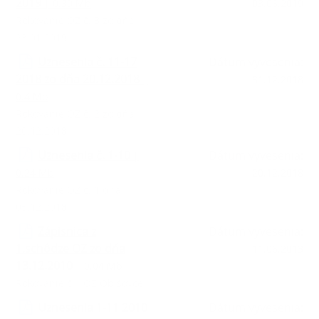
2019
| 0.39 Mb
03.06.2019
Rokovanie OZ č. 3 zo dňa
23.01.2019
Uznesenia č. 11-17
Dátum vyvesenia:
2018 zo dňa 20.12.2018
|
31.12.2018
0.4 Mb
Rokovanie OZ č. 2 zo dňa
20.12.2018
Uznesenia č. 1-10
Dátum vyvesenia:
|
0.24 Mb
20.12.2018
Rokovanie OZ č. 1 dňa
05.12.2018
Zápisnica z
Dátum vyvesenia:
1.schôdze OZ zo dňa
11.06.2013
13.12.2010
| 0.04 Mb
Rokovanie č.1 OZ Obišovce
Uznesenia 1-11 2010
Dátum vyvesenia: