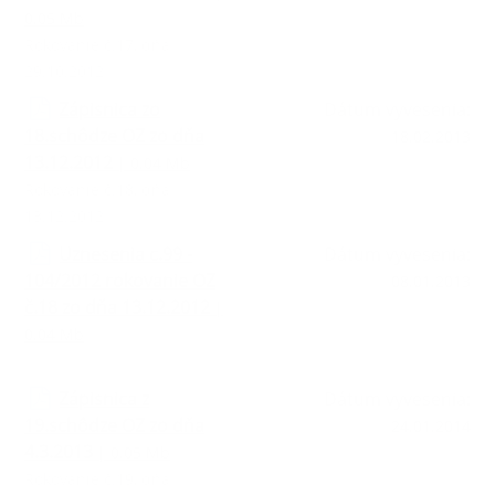
0.05 Mb
Rokovanie č.17, dňa
29.10.2012
Zápisnica zo
Dátum vyvesenia:
18.schôdze OZ zo dňa
18.02.2013
13.12.2012
| 0.04 Mb
Rokovanie č.18, dňa
13.12.2012
Uznesenia c.99 -
Dátum vyvesenia:
104/2012 rokovanie OZ
08.01.2013
č.18 zo dňa 13.12.2012
|
0.04 Mb
Zápisnica z
Dátum vyvesenia:
19.schôdze OZ zo dňa
24.01.2014
4.3.2013
| 0.05 Mb
Rokovanie č.19, dňa