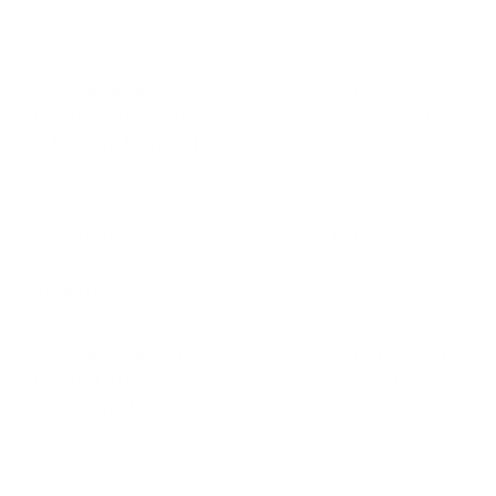
Rokovanie č.24, dňa
16.12.2013
Uznesenia č. 153-
Dátum vyvesenia:
161/2013 z rokovania
24.01.2014
č.24 zo dňa 16.12.2013
|
0.05 Mb
Zápisnica zo
Dátum vyvesenia:
25.schôdze OZ zo dňa
24.03.2014
11.3.2014
| 0.09 Mb
Rokovanie č.25 OZ Obišovce
Uznesenia č. 162-
Dátum vyvesenia:
166/2014 z rokovania
18.03.2014
č.25 zo dňa11.3.2014
|
0.04 Mb
Rokovanie č.25 OZ Obišovce