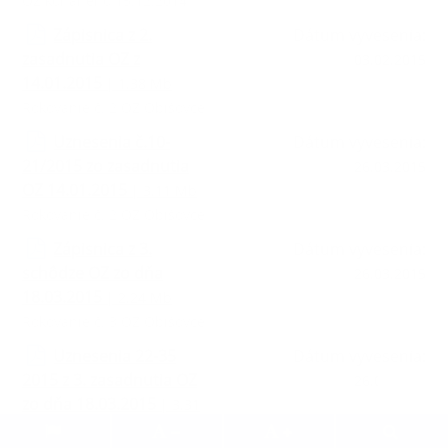
OZ konaného 15.12.2014
Zápisnica z 2.
Dátum vyvesenia:
zasadnutia OZ z
03.02.2015
14.01.2015
| 1.38 Mb
Rokovanie č. 2 OZ Obišovce
Uznesenia č.10-
Dátum vyvesenia:
21/2015 zo zasadnutia
26.03.2015
OZ 14.01.2015
| 3.11 Mb
Rokovanie č. 2 OZ Obišovce
Zápisnica z 3.
Dátum vyvesenia:
schôdze OZ zo dňa
26.03.2015
18.03.2015
| 2.24 Mb
Rokovanie č. 3 OZ Obišovce
Uznesenia 22-35
Dátum vyvesenia:
2015 z 3. zasadnutia OZ
26.03.2015
zo dňa 18.03.2015
| 3.31
Mb
.
.
.
.
.
.