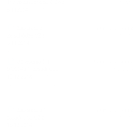
192 zo zasadnutia č. 28 z
20.11.2014
5.112014
| 0.05 Mb
Rokovanie č.28 OZ Obišovce
Zápisnica z
Dátum vyvesenia:
28.schôdze OZ z
20.11.2014
5.11.2014
| 0.04 Mb
Rokovanie č.28 OZ Obišovce
Uznesenia č. 1-
Dátum vyvesenia:
9/2014 z 1. zasadnutia
14.01.2015
15.12.2014
| 1.16 Mb
Uznesenia č. 1-9/2014 z 1.
zasadnutia OZ konaného
15.12.2014
Zápisnica z 1.
Dátum vyvesenia:
zasadnutia OZ z
14.01.2015
15.12.2014
| 1.13 Mb
Zápisnica z 1. zasadnutia