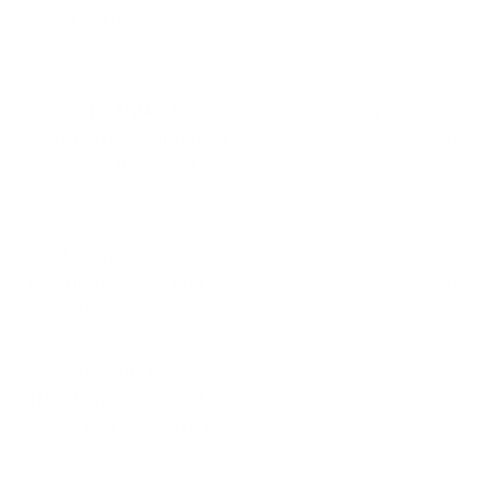
dňa28.5.2012
| 0.04 Mb
Rokovanie č.14 OZ Obišovce,
konaného dňa 28.5.2012
UZNESENIA c.69-
Dátum vyvesenia:
78/2012 rokovanie OZ zo
10.06.2013
dňa 28.5.2012
| 0.05 Mb
Rokovanie č.14 OZ Obišovce,
konaného dňa 28.5.2012
Zápisnica z
Dátum vyvesenia:
15.schôdze OZ zo dňa
17.08.2012
25.6.2012
| 0.03 Mb
Uznesenia c.79 -
Dátum vyvesenia:
81/2012 rokovanie OZ
17.08.2012
č.15 zo dňa 25.6.2012
|
0.03 Mb