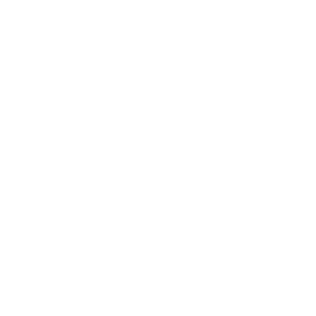
Zápisnica z
Dátum vyvesenia:
16.schôdze OZ zo dňa
17.08.2012
13.8.2012
| 0.04 Mb
Uznesenia c.82 -
Dátum vyvesenia:
87/2012 rokovanie OZ
17.08.2012
č.16 zo dňa 13.8.2012
|
0.05 Mb
Zápisnica zo
Dátum vyvesenia:
17.schôdze OZ zo dňa
12.11.2012
30.10.2012
| 0.05 Mb
Rokovanie č.17, dňa
30.10.2012
Uznesenia c.88 -
Dátum vyvesenia:
98/2012 rokovanie OZ
18.02.2013
č.17 zo dňa 30.10.2012
|