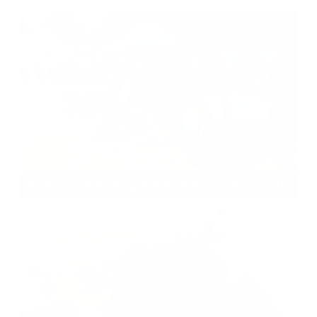
Festival prehliadky speváckych zborov 8.júna 2014