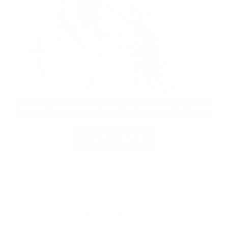
Obnova_Obišovského hradu na Zámčisku_sa_začína
Načítať ďalšie
Napíšte nám