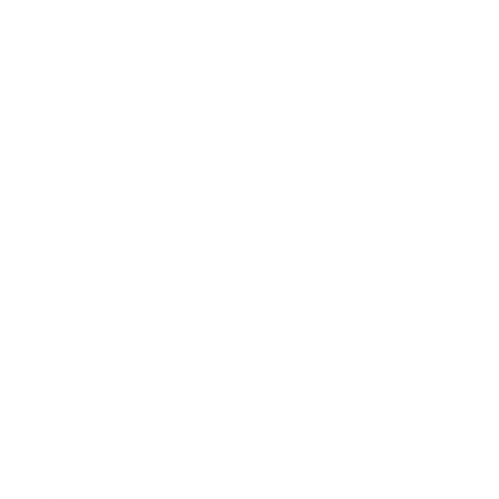
Meno
Priezvisko
E-mailová adresa
*
Meno:
*
Priezvisko:
*
E-mailová adresa:
Text vašej správy...
*
Text vašej správy:
Príloha: