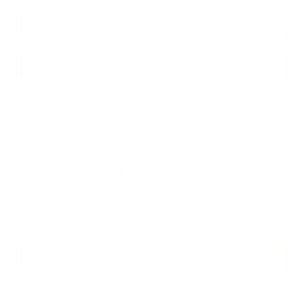
Nostalgická jazda vlakov
Rušňoparáda 26 a 27.apríla 2014