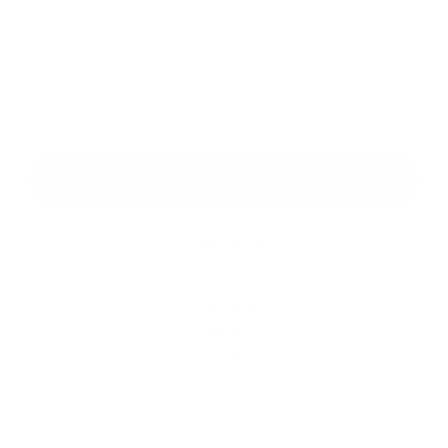
Príloha
*
povinné položky
*
Oboznámil som sa so
spracúvaním osobných údajov
Google reCaptcha Response
Odoslať správu
Rýchle odkazy
O obci
História
Kultúra
Fotogaléria
Firmy a organizácie
Kontakty