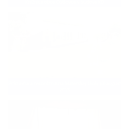
Knižnica obce Obišovce v budove KD
Prístavba a rekonštrukcia Materskej školy júl-august
2018