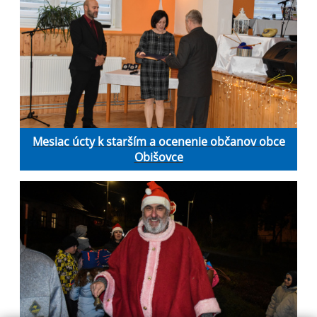
Mesiac úcty k starším a ocenenie občanov obce
Obišovce