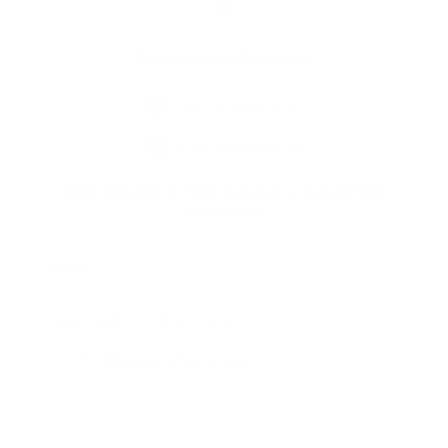
Kontaktné informácie
+421 55 699 13 12
info@obisovce.sk
Mám záujem o SMS správy s aktuálnymi
novinkami
+421
*
Oboznámil som sa so
spracúvaním
osobných údajov
Odoberať