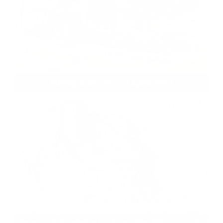
Rušňoparáda 26 a 27.apríla 2014