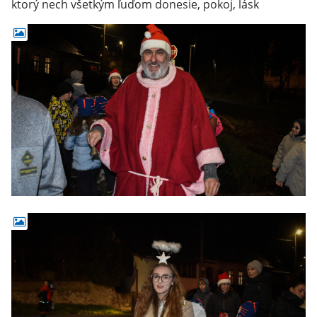
ktorý nech všetkým ľuďom donesie, pokoj, lásk