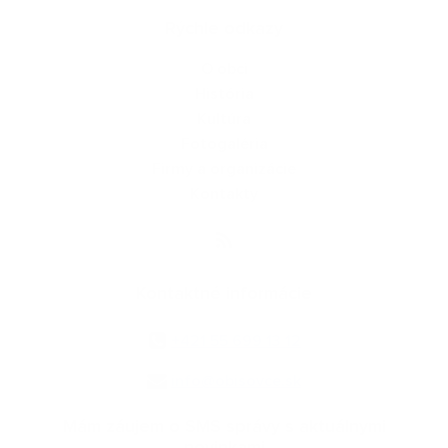
Rýchle odkazy
O obci
História
Kultúra
Fotogaléria
Firmy a organizácie
Kontakty
Kontaktné informácie
+421 55 699 13 12
info@obisovce.sk
Mám záujem o SMS správy s aktuálnymi