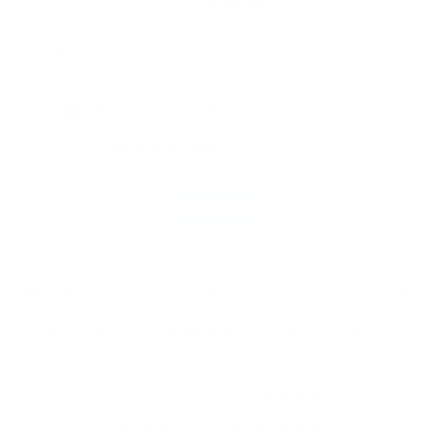
novinkami
+421
*
Oboznámil som sa so
spracúvaním
osobných údajov
Odoberať
využite možnosť získavania aktuálnych informácií s využitím RSS
,
CMS systém (redakčný) systém ECHELON 2,
Mapa stránok
,
web
portál
,
webhosting
,
webex.digital, s.r.o.
,
domény
,
registrácia
domény
,
spoločnosť webex.digital, s.r.o.
,
technický prevádzkovateľ
Posledná aktualizácia:
06.08.2026
Vytlačiť stránku
|
Vyhlásenie o prístupnosti
Autorské práva
|
Cookies