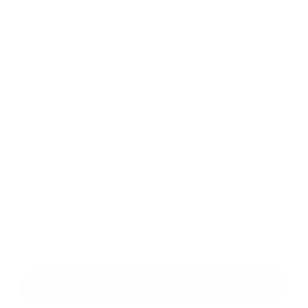
Text vašej správy...
*
Text vašej správy:
Príloha:
Príloha
*
povinné položky
*
Oboznámil som sa so
spracúvaním osobných údajov
Google reCaptcha Response
Odoslať správu