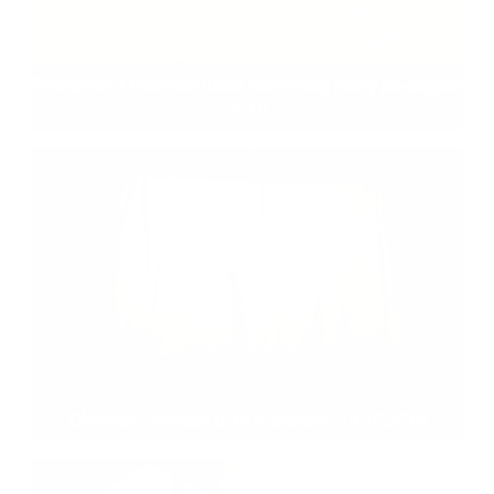
Prístavba a rekonštrukcia Materskej školy júl-august
2018
Október - mesiac úcty k starším. 19.10.2014