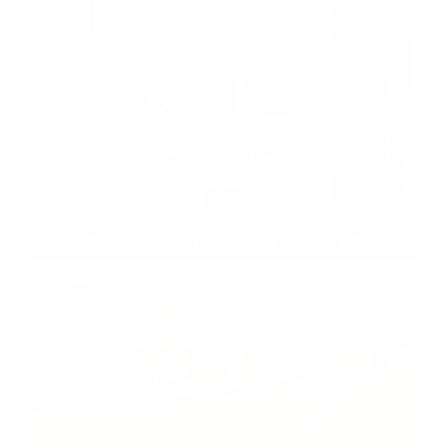
Knižnica obce Obišovce v budove KD