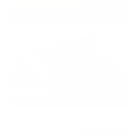
Festival prehliadky speváckych zborov 8.júna 2014
Nostalgická jazda vlakov