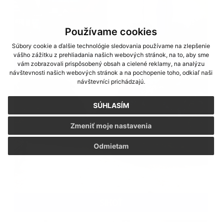
Používame cookies
Súbory cookie a ďalšie technológie sledovania používame na zlepšenie
vášho zážitku z prehliadania našich webových stránok, na to, aby sme
Recitál Moniky Kandráčovej a jej hostí
vám zobrazovali prispôsobený obsah a cielené reklamy, na analýzu
návštevnosti našich webových stránok a na pochopenie toho, odkiaľ naši
návštevníci prichádzajú.
SÚHLASÍM
Zmeniť moje nastavenia
Odmietam
SIHOŤ