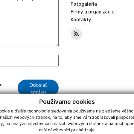
Fotogaléria
Firmy a organizácie
Kontakty
Google reCaptcha Response
Odoslať
ím
správu
Používame cookies
okie a ďalšie technológie sledovania používame na zlepšenie vášho
 našich webových stránok, na to, aby sme vám zobrazovali prispôs
my, na analýzu návštevnosti našich webových stránok a na pochopeni
N 2,
webdesign
|
naši návštevníci prichádzajú.