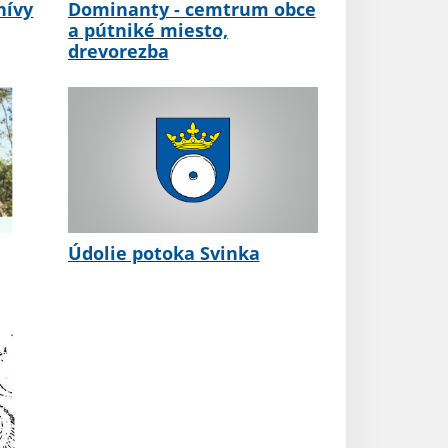
hívy
Dominanty - cemtrum obce
a pútniké miesto,
drevorezba
Údolie potoka Svinka