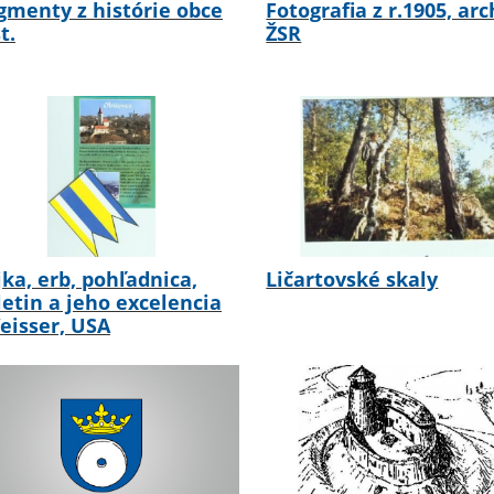
gmenty z histórie obce
Fotografia z r.1905, arc
t.
ŽSR
jka, erb, pohľadnica,
Ličartovské skaly
letin a jeho excelencia
eisser, USA