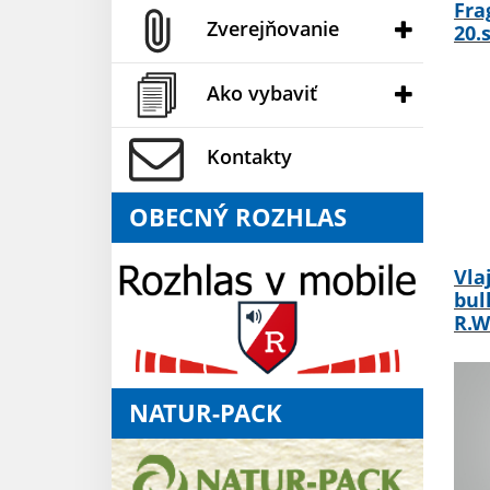
Fra
Zverejňovanie
20.s
Ako vybaviť
Kontakty
OBECNÝ ROZHLAS
Vla
bul
R.W
NATUR-PACK