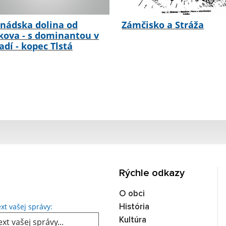
nádska dolina od
Zámčisko a Stráža
kova - s dominantou v
adí - kopec Tlstá
Rýchle odkazy
O obci
Text vašej správy...
xt vašej správy:
História
Kultúra