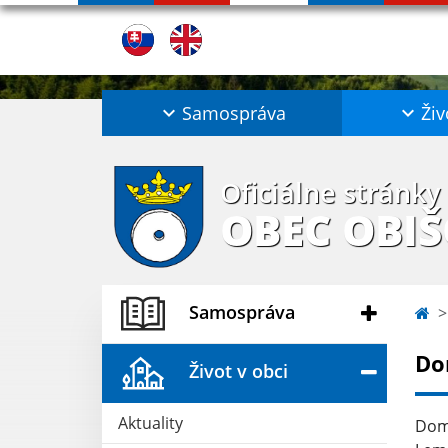
Samospráva
Živ
Oficiálne stránky
OBEC OBI
Samospráva
Do
Život v obci
Aktuality
Domi