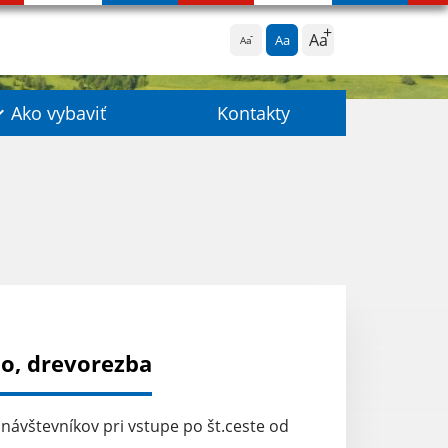
Aa
Aa
Aa
Ako vybaviť
Kontakty
o, drevorezba
návštevníkov pri vstupe po št.ceste od