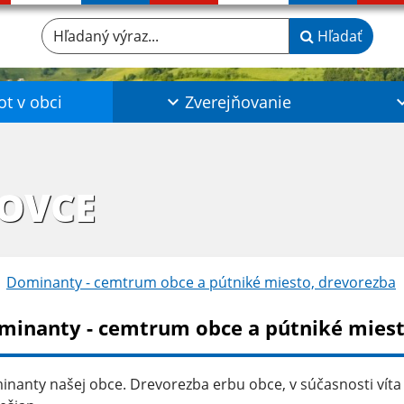
Hľadaný výraz...
Hľadať
ot v obci
Zverejňovanie
ŠOVCE
Dominanty - cemtrum obce a pútniké miesto, drevorezba
minanty - cemtrum obce a pútniké miest
nanty našej obce. Drevorezba erbu obce, v súčasnosti víta 