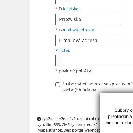
*
Priezvisko:
*
E-mailová adresa:
Príloha:
Príloha
*
povinné položky
*
Oboznámil som sa so
spracúvan
osobných údajov
Súbory co
prehliadania
využite možnosť získavania aktuálnych informácií s
cielené rekla
využitím RSS
, CMS systém (redakčný) systém ECHELO
Mapa stránok
,
web portál
,
webhosting
,
webex.digital,