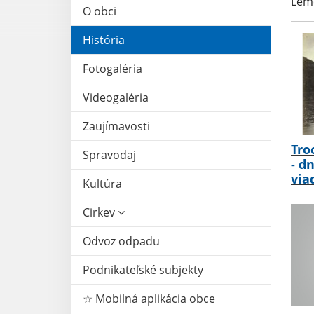
Lem
O obci
História
Fotogaléria
Videogaléria
Zaujímavosti
Tro
Spravodaj
- d
via
Kultúra
Cirkev
Odvoz odpadu
Podnikateľské subjekty
☆ Mobilná aplikácia obce