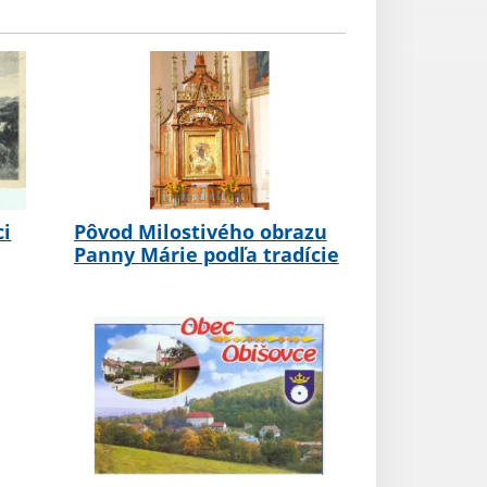
ci
Pôvod Milostivého obrazu
Panny Márie podľa tradície