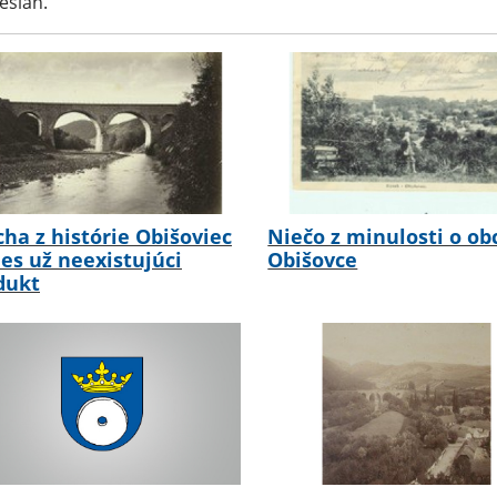
ešian.
cha z histórie Obišoviec
Niečo z minulosti o ob
nes už neexistujúci
Obišovce
dukt