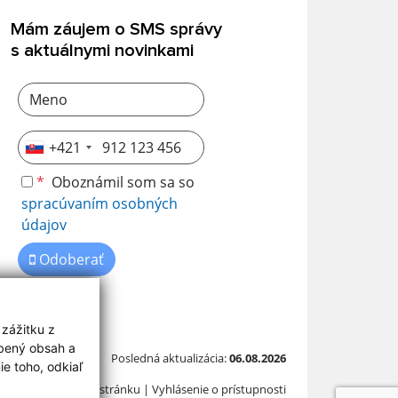
Mám záujem o SMS správy
s aktuálnymi novinkami
+421
*
Oboznámil som sa so
spracúvaním osobných
údajov
Odoberať
 zážitku z
obený obsah a
Posledná aktualizácia:
06.08.2026
e toho, odkiaľ
Vytlačiť stránku
|
Vyhlásenie o prístupnosti